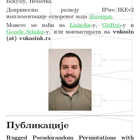
Бохуму, Немачка.
Доприносим развоју IPsec/IKEv2
имплементације отвореног кода
libreswan
.
Можете ме наћи на
Linkedin
-у,
GitHub
-у и
Google Scholar
-у, или контактирати на
vukasin
(at) vukasink.rs
Публикације
Rugged Pseudorandom Permutations with