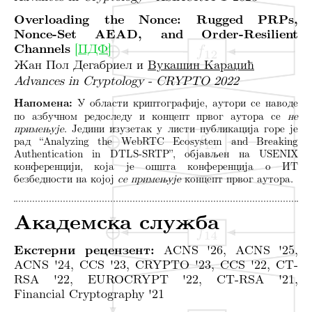
Overloading the Nonce: Rugged PRPs,
Nonce-Set AEAD, and Order-Resilient
Channels
[ПДФ]
Жан Пол Дегабриел и
Вукашин Караџић
Advances in Cryptology - CRYPTO 2022
Напомена:
У области криптографије, аутори се наводе
по азбучном редоследу и концепт првог аутора се
не
примењује
. Једини изузетак у листи публикација горе је
рад “Analyzing the WebRTC Ecosystem and Breaking
Authentication in DTLS-SRTP”, објављен на USENIX
конференцији, која је општа конференција о ИТ
безбедности на којој
се примењује
концепт првог аутора.
Академска служба
Екстерни рецензент:
ACNS '26, ACNS '25,
ACNS '24, CCS '23, CRYPTO '23, CCS '22, CT-
RSA '22, EUROCRYPT '22, CT-RSA '21,
Financial Cryptography '21