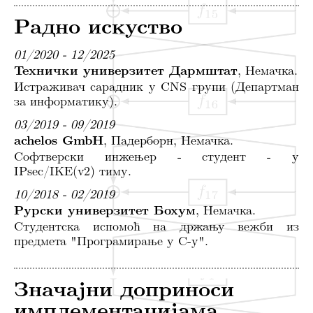
Радно искуство
01/2020 - 12/2025
Технички универзитет Дармштат
, Немачка.
Истраживач сарадник у CNS групи (Департман
за информатику).
03/2019 - 09/2019
achelos GmbH
, Падерборн, Немачка.
Софтверски инжењер - студент - у
IPsec/IKE(v2) тиму.
10/2018 - 02/2019
Рурски универзитет Бохум
, Немачка.
Студентска испомоћ на држању вежби из
предмета "Програмирање у C-у".
Значајни доприноси
имплементацијама