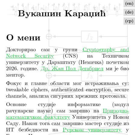
(en)
Вукашин Караџић
(de)
(ср)
О мени
Докторирао сам у групи
Cryptography and
Network Security
(CNS) на Техничком
универзитету у Дармштату (Немачка) почетком
2026. године.
Др. Жан Пол Дегабриел
ми је био
ментор.
Фокус и главне области мог истраживања су:
tweakable ciphers, authenticated encryption, secure
channels, анализа сигурних мрежних протокола.
Основне студије информатике (модул
рачунарске науке) сам завршио на
Природно-
математичком факултету
Универзитета у Новом
Саду. Након тога сам завршио мастер студије из
ИТ безбедности на
Рурском универзитету
у