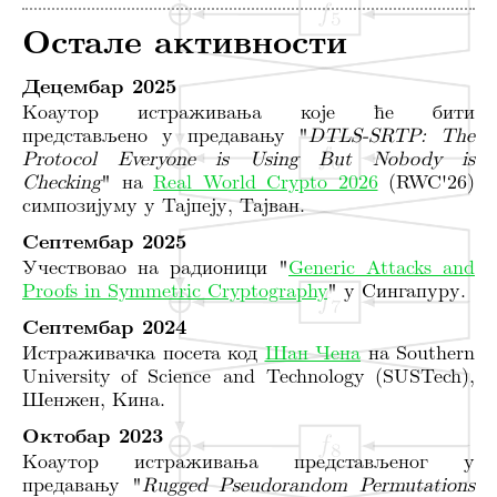
Остале активности
Децембар 2025
Коаутор истраживања које ће бити
представљено у предавању "
DTLS-SRTP: The
Protocol Everyone is Using But Nobody is
Checking
" на
Real World Crypto 2026
(RWC'26)
симпозијуму у Тајпеју, Тајван.
Септембар 2025
Учествовао на радионици "
Generic Attacks and
Proofs in Symmetric Cryptography
" у Сингапуру.
Септембар 2024
Истраживачка посета код
Шан Чена
на Southern
University of Science and Technology (SUSTech),
Шенжен, Кина.
Октобар 2023
Коаутор истраживања представљеног у
предавању "
Rugged Pseudorandom Permutations