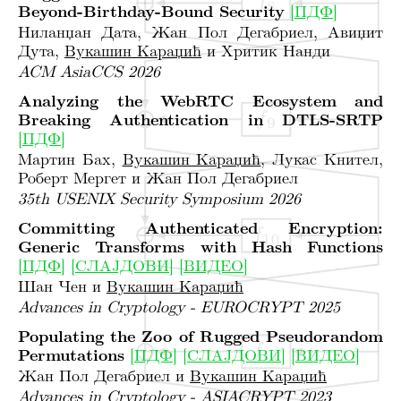
Beyond-Birthday-Bound Security
[ПДФ]
Ниланџан Дата, Жан Пол Дегабриел, Авиџит
Дута,
Вукашин Караџић
и Хритик Нанди
ACM AsiaCCS 2026
Analyzing the WebRTC Ecosystem and
Breaking Authentication in DTLS-SRTP
[ПДФ]
Мартин Бах,
Вукашин Караџић
, Лукас Кнител,
Роберт Мергет и Жан Пол Дегабриел
35th USENIX Security Symposium 2026
Committing Authenticated Encryption:
Generic Transforms with Hash Functions
[ПДФ]
[СЛАЈДОВИ]
[ВИДЕО]
Шан Чен и
Вукашин Караџић
Advances in Cryptology - EUROCRYPT 2025
Populating the Zoo of Rugged Pseudorandom
Permutations
[ПДФ]
[СЛАЈДОВИ]
[ВИДЕО]
Жан Пол Дегабриел и
Вукашин Караџић
Advances in Cryptology - ASIACRYPT 2023