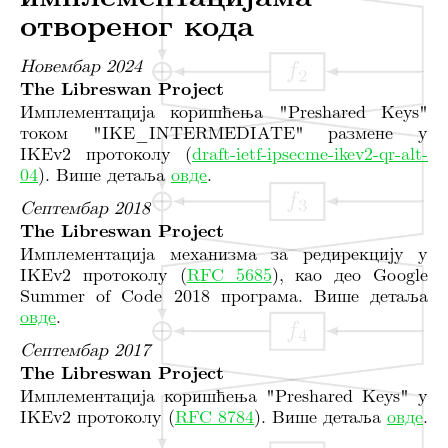
отвореног кода
Новембар 2024
The Libreswan Project
Имплементација коришћења "Preshared Keys"
током "IKE_INTERMEDIATE" размене у
IKEv2 протоколу (
draft-ietf-ipsecme-ikev2-qr-alt-
04
). Више детаља
овде
.
Септембар 2018
The Libreswan Project
Имплементација механизма за редирекцију у
IKEv2 протоколу (
RFC 5685
), као део Google
Summer of Code 2018 програма. Више детаља
овде
.
Септембар 2017
The Libreswan Project
Имплементација коришћења "Preshared Keys" у
IKEv2 протоколу (
RFC 8784
). Више детаља
овде
.